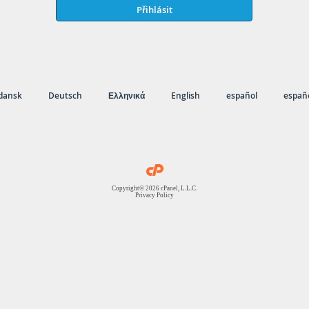
Přihlásit
dansk
Deutsch
Ελληνικά
English
español
españo
Copyright© 2026 cPanel, L.L.C.
Privacy Policy