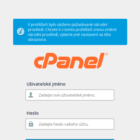
V prohlížeči bylo uloženo požadované národní
prostředí. Chcete-li v tomto prohlížeči znovu změnit
národní prostředí, vyberte jiné nastavení na této
obrazovce.
Uživatelské jméno
Heslo